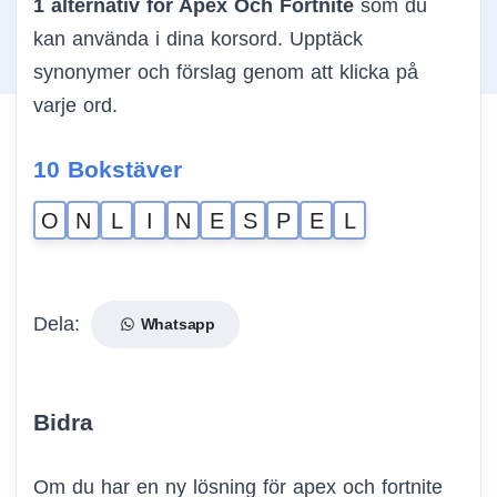
1 alternativ för Apex Och Fortnite
som du
kan använda i dina korsord. Upptäck
synonymer och förslag genom att klicka på
varje ord.
10 Bokstäver
O
N
L
I
N
E
S
P
E
L
Dela:
Whatsapp
Bidra
Om du har en ny lösning för apex och fortnite