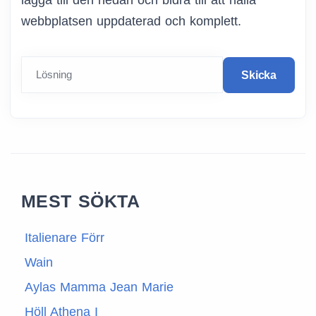
lägga till den nedan och bidra till att hålla
webbplatsen uppdaterad och komplett.
Lösning
Skicka
MEST SÖKTA
Italienare Förr
Wain
Aylas Mamma Jean Marie
Höll Athena I