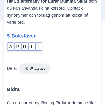
Hitta
1 alternativ för Lurar Dumma Sillar
som
du kan använda i dina korsord. Upptäck
synonymer och förslag genom att klicka på
varje ord.
5 Bokstäver
A
P
R
I
L
Dela:
Whatsapp
Bidra
Om du har en ny lösning för lurar dumma sillar