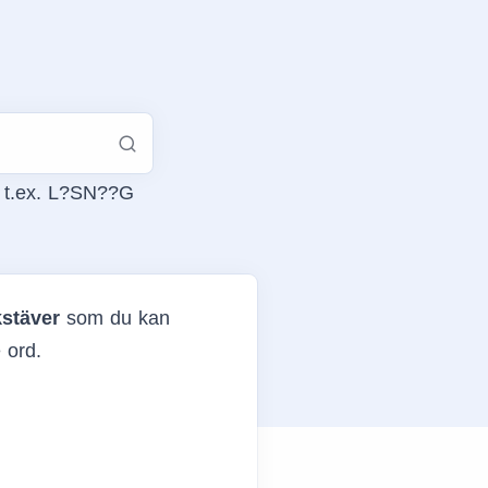
, t.ex. L?SN??G
kstäver
som du kan
 ord.