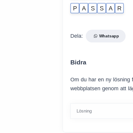
P
A
S
S
A
R
Dela:
Whatsapp
Bidra
Om du har en ny lösning f
webbplatsen genom att läg
Lösning