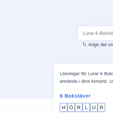
Ange det ord
Lösningar för Lurar 6 Boks
använda i dina korsord. U
6 Bokstäver
H
Ö
R
L
U
R