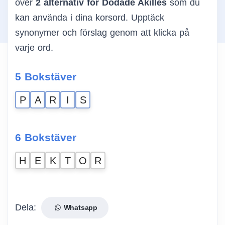
över
2 alternativ för Dödade Akilles
som du
kan använda i dina korsord. Upptäck
synonymer och förslag genom att klicka på
varje ord.
5 Bokstäver
P
A
R
I
S
6 Bokstäver
H
E
K
T
O
R
Dela:
Whatsapp