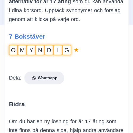
alternativ för är 17 åring
som du kan använda
i dina korsord. Upptäck synonymer och förslag
genom att klicka på varje ord.
7 Bokstäver
★
O
M
Y
N
D
I
G
Dela:
Whatsapp
Bidra
Om du har en ny lösning för är 17 åring som
inte finns på denna sida, hjälp andra användare