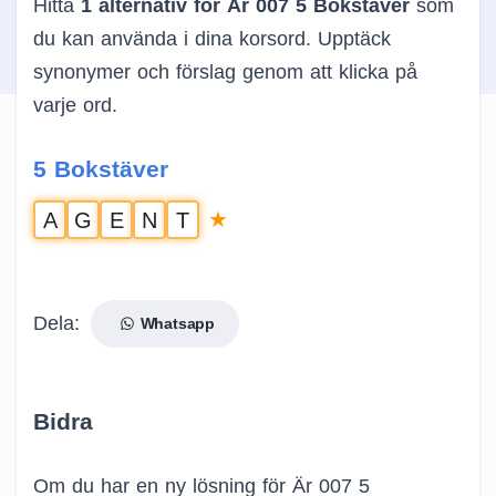
Hitta
1 alternativ för Är 007 5 Bokstäver
som
du kan använda i dina korsord. Upptäck
synonymer och förslag genom att klicka på
varje ord.
5 Bokstäver
★
A
G
E
N
T
Dela:
Whatsapp
Bidra
Om du har en ny lösning för Är 007 5