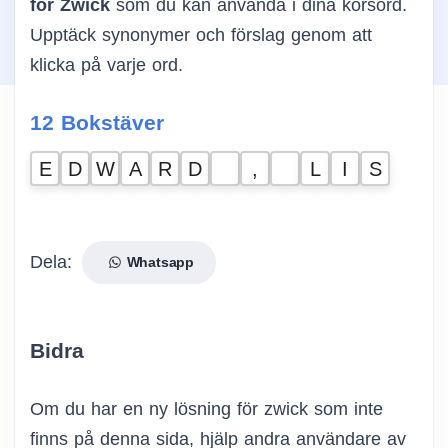
för Zwick
som du kan använda i dina korsord.
Upptäck synonymer och förslag genom att
klicka på varje ord.
12 Bokstäver
E
D
W
A
R
D
,
L
I
S
Dela:
Whatsapp
Bidra
Om du har en ny lösning för zwick som inte
finns på denna sida, hjälp andra användare av