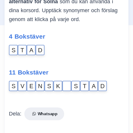
alternativ för Solna
som du kan använda i
dina korsord. Upptäck synonymer och förslag
genom att klicka på varje ord.
4 Bokstäver
S
T
A
D
11 Bokstäver
S
V
E
N
S
K
S
T
A
D
Dela:
Whatsapp