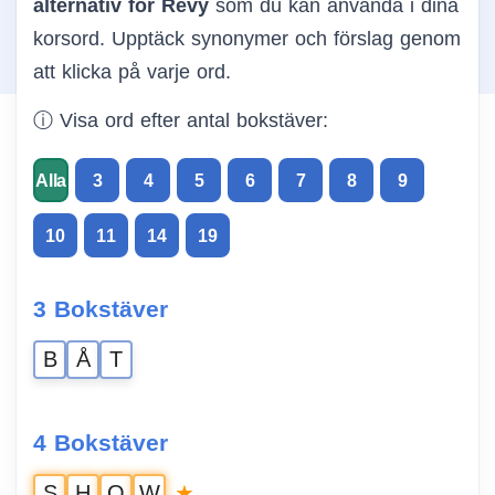
alternativ för Revy
som du kan använda i dina
korsord. Upptäck synonymer och förslag genom
att klicka på varje ord.
ⓘ Visa ord efter antal bokstäver:
Alla
3
4
5
6
7
8
9
10
11
14
19
3 Bokstäver
B
Å
T
4 Bokstäver
★
S
H
O
W