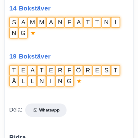
14 Bokstäver
S
A
M
M
A
N
F
A
T
T
N
I
★
N
G
19 Bokstäver
T
E
A
T
E
R
F
Ö
R
E
S
T
★
Ä
L
L
N
I
N
G
Dela:
Whatsapp
Bidra