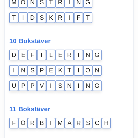
M
Ö
N
S
T
R
I
N
G
T
I
D
S
K
R
I
F
T
10 Bokstäver
D
E
F
I
L
E
R
I
N
G
I
N
S
P
E
K
T
I
O
N
U
P
P
V
I
S
N
I
N
G
11 Bokstäver
F
Ö
R
B
I
M
A
R
S
C
H