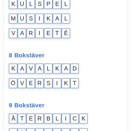
K
U
L
S
P
E
L
M
U
S
I
K
A
L
V
A
R
I
E
T
É
8 Bokstäver
K
A
V
A
L
K
A
D
Ö
V
E
R
S
I
K
T
9 Bokstäver
Å
T
E
R
B
L
I
C
K