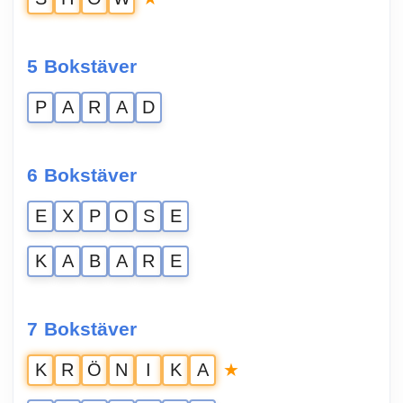
5 Bokstäver
P
A
R
A
D
6 Bokstäver
E
X
P
O
S
E
K
A
B
A
R
E
7 Bokstäver
★
K
R
Ö
N
I
K
A