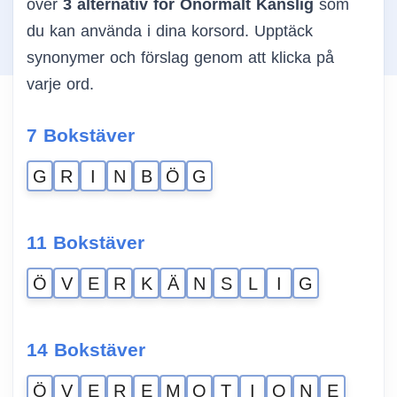
över
3 alternativ för Onormalt Känslig
som
du kan använda i dina korsord. Upptäck
synonymer och förslag genom att klicka på
varje ord.
7 Bokstäver
G
R
I
N
B
Ö
G
11 Bokstäver
Ö
V
E
R
K
Ä
N
S
L
I
G
14 Bokstäver
Ö
V
E
R
E
M
O
T
I
O
N
E