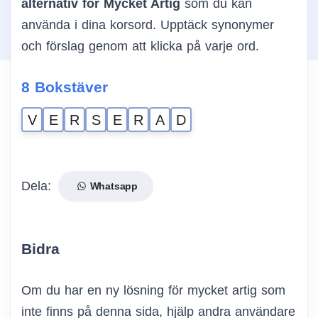
alternativ för Mycket Artig
som du kan
använda i dina korsord. Upptäck synonymer
och förslag genom att klicka på varje ord.
8 Bokstäver
V
E
R
S
E
R
A
D
Dela:
Whatsapp
Bidra
Om du har en ny lösning för mycket artig som
inte finns på denna sida, hjälp andra användare