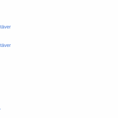
täver
täver
r