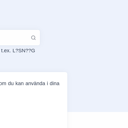
, t.ex. L?SN??G
om du kan använda i dina