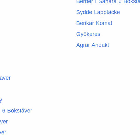
Berber I Sahara 6 Bokst
Sydde Lapptäcke
Berikar Komat
Gyökeres
Agrar Andakt
täver
y
 6 Bokstäver
äver
ver