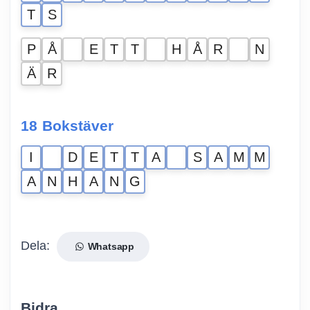
T
S
P
Å
E
T
T
H
Å
R
N
Ä
R
18 Bokstäver
I
D
E
T
T
A
S
A
M
M
A
N
H
A
N
G
Dela:
Whatsapp
Bidra