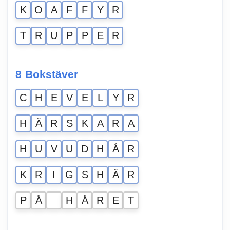
K
O
A
F
F
Y
R
T
R
U
P
P
E
R
8 Bokstäver
C
H
E
V
E
L
Y
R
H
Ä
R
S
K
A
R
A
H
U
V
U
D
H
Å
R
K
R
I
G
S
H
Ä
R
P
Å
H
Å
R
E
T