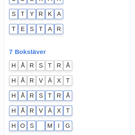
S
T
Y
R
K
A
T
E
S
T
A
R
7 Bokstäver
H
Å
R
S
T
R
Å
H
Å
R
V
Ä
X
T
H
Å
R
S
T
R
Å
H
Å
R
V
Ä
X
T
H
O
S
M
I
G