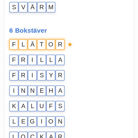
S
V
Ä
R
M
6 Bokstäver
★
F
L
Ä
T
O
R
F
R
I
L
L
A
F
R
I
S
Y
R
I
N
N
E
H
A
K
A
L
U
F
S
L
E
G
I
O
N
L
O
C
K
A
R