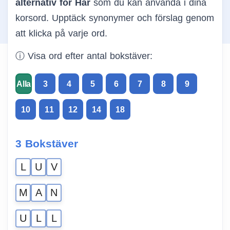
alternativ för Här
som du kan använda i dina
korsord. Upptäck synonymer och förslag genom
att klicka på varje ord.
ⓘ Visa ord efter antal bokstäver:
Alla
3
4
5
6
7
8
9
10
11
12
14
18
3 Bokstäver
L
U
V
M
A
N
U
L
L