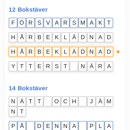
12 Bokstäver
F
Ö
R
S
V
A
R
S
M
A
K
T
H
Å
R
B
E
K
L
Ä
D
N
A
D
★
H
Å
R
B
E
K
L
Ä
D
N
A
D
Y
T
T
E
R
S
T
N
Ä
R
A
14 Bokstäver
N
Ä
T
T
O
C
H
J
Ä
M
N
T
P
Å
D
E
N
N
A
P
L
A