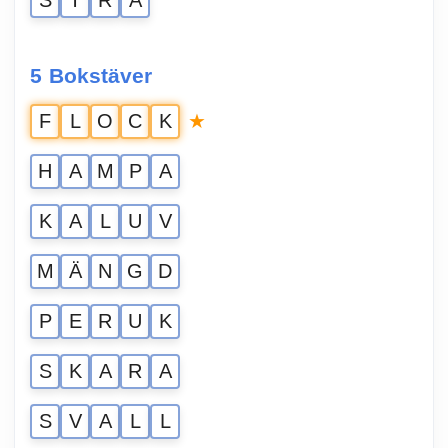
S
T
R
Å
5 Bokstäver
★
F
L
O
C
K
H
A
M
P
A
K
A
L
U
V
M
Ä
N
G
D
P
E
R
U
K
S
K
A
R
A
S
V
A
L
L