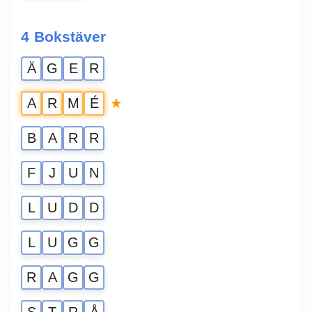
4 Bokstäver
Ä
G
E
R
★
A
R
M
É
B
A
R
R
F
J
U
N
L
U
D
D
L
U
G
G
R
A
G
G