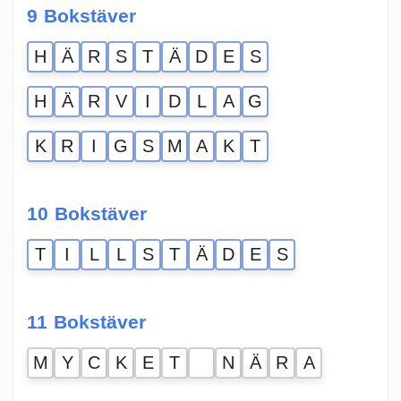
9 Bokstäver
H
Ä
R
S
T
Ä
D
E
S
H
Ä
R
V
I
D
L
A
G
K
R
I
G
S
M
A
K
T
10 Bokstäver
T
I
L
L
S
T
Ä
D
E
S
11 Bokstäver
M
Y
C
K
E
T
N
Ä
R
A