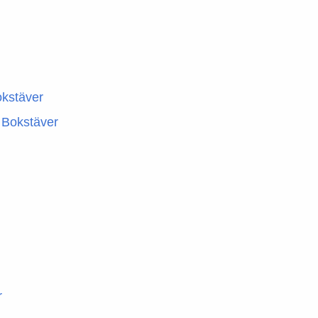
okstäver
 Bokstäver
r