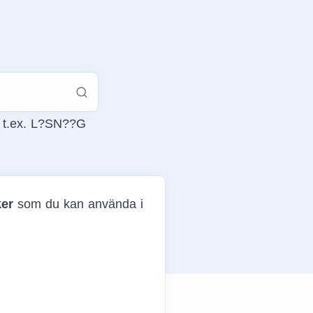
, t.ex. L?SN??G
ker
som du kan använda i