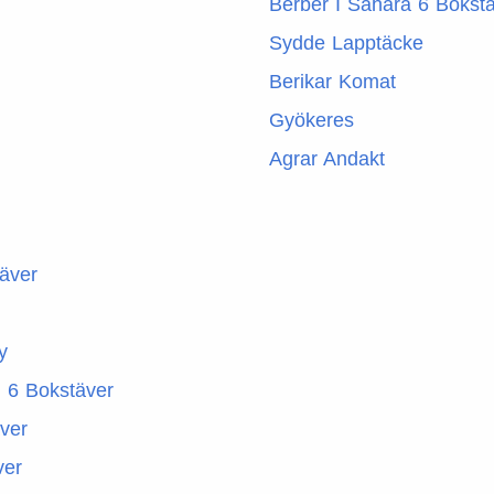
Berber I Sahara 6 Bokst
Sydde Lapptäcke
Berikar Komat
Gyökeres
Agrar Andakt
täver
y
 6 Bokstäver
äver
ver