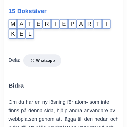
15 Bokstäver
M
A
T
E
R
I
E
P
A
R
T
I
K
E
L
Dela:
Whatsapp
Bidra
Om du har en ny lösning för atom- som inte
finns på denna sida, hjälp andra användare av
webbplatsen genom att lägga till den nedan och