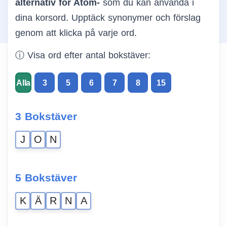
alternativ för Atom-
som du kan använda i
dina korsord. Upptäck synonymer och förslag
genom att klicka på varje ord.
ⓘ Visa ord efter antal bokstäver:
Alla
3
5
6
7
8
15
3 Bokstäver
J
O
N
5 Bokstäver
K
Ä
R
N
A