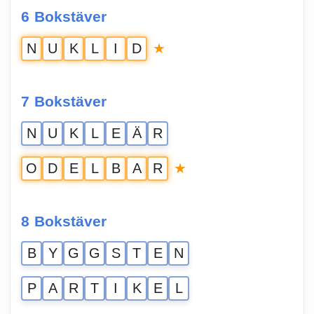
6 Bokstäver
★
N
U
K
L
I
D
7 Bokstäver
N
U
K
L
E
Ä
R
★
O
D
E
L
B
A
R
8 Bokstäver
B
Y
G
G
S
T
E
N
P
A
R
T
I
K
E
L