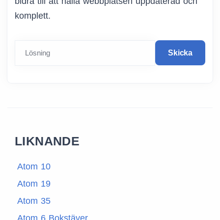
bidra till att hålla webbplatsen uppdaterad och
komplett.
Lösning
Skicka
LIKNANDE
Atom 10
Atom 19
Atom 35
Atom 6 Bokstäver