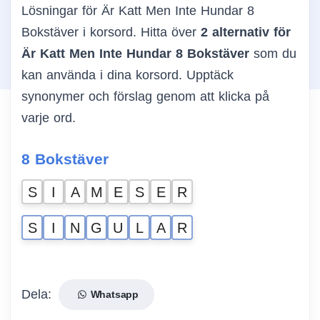
Lösningar för Är Katt Men Inte Hundar 8
Bokstäver i korsord. Hitta över
2 alternativ för
Är Katt Men Inte Hundar 8 Bokstäver
som du
kan använda i dina korsord. Upptäck
synonymer och förslag genom att klicka på
varje ord.
8 Bokstäver
S
I
A
M
E
S
E
R
S
I
N
G
U
L
A
R
Dela:
Whatsapp